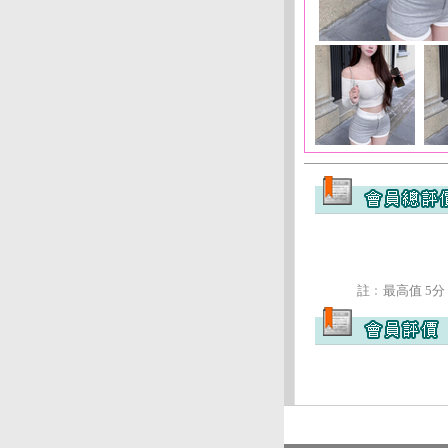
註﹕最高值 5分