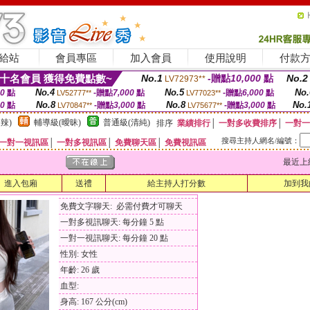
給站
會員專區
加入會員
使用說明
付款
十名會員 獲得免費點數~
No.1
-贈點
10,000
點
No.2
LV72973**
No.4
No.5
No.
00
點
-贈點
7,000
點
-贈點
6,000
點
LV52777**
LV77023**
No.8
No.8
No.
00
點
-贈點
3,000
點
-贈點
3,000
點
LV70847**
LV75677**
辣)
輔導級(曖昧)
普通級(清純)
排序
業績排行
│
一對多收費排序
│
一對一
搜尋主持人網名/編號：
一對一視訊區
│
一對多視訊區
│
免費聊天區
│
免費視訊區
最近上線時間
進入包廂
送禮
給主持人打分數
加到我
免費文字聊天: 必需付費才可聊天
一對多視訊聊天: 每分鐘 5 點
一對一視訊聊天: 每分鐘 20 點
性別: 女性
年齡: 26 歲
血型:
身高: 167 公分(cm)