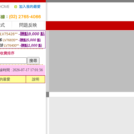
方式
問題反映
-贈點
9,000
點
LV75426**
6
-贈點
5,000
點
LV76835**
10
-贈點
1,000
點
LV76400**
收費排序
 : 2026-07-17 17:01:56
的最愛
說明