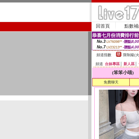
回首頁
點數補
恭喜七月份消費排行前
No.3
-贈點
8,0
LV76098**
No.7
-贈點
4,0
LV23213**
頻道指數
限制級(火
頻道
台妹專區
│
新人區
│
(笨笨小喵)
免費聊天