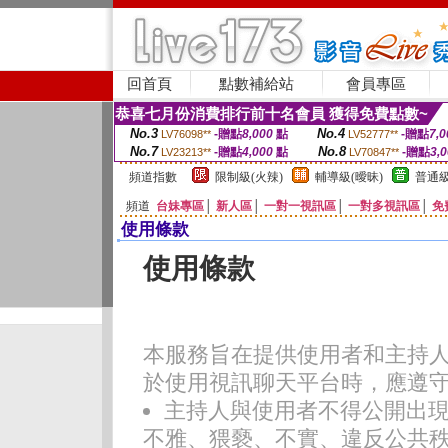
回首頁
點數補給站
會員專區
恭喜七月份消費排行前十名會員 獲得免費點數~
No.3
No.4
-贈點
8,000
點
-贈點
7,0
LV76098**
LV52777**
No.7
No.8
-贈點
4,000
點
-贈點
3,
LV23213**
LV70847**
頻道指數
限制級(火辣)
輔導級(曖昧)
普通級
頻道
台妹專區
│
新人區
│
一對一視訊區
│
一對多視訊區
│
免
使用條款
使用條款
本服務旨在提供使用者和主持
於使用視訊聊天平台時，應遵
主持人與使用者不得公開出
不雅、猥褻、不實、違反公共