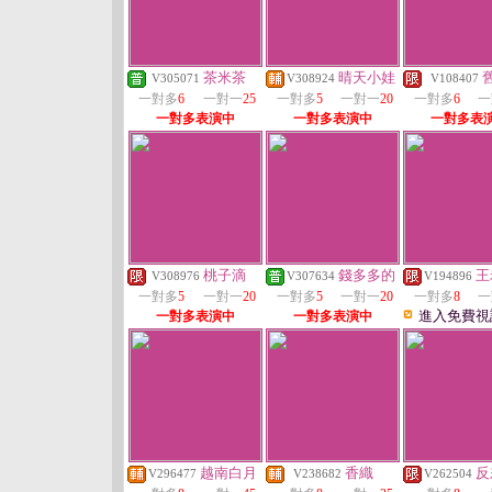
茶米茶
晴天小娃
V305071
V308924
V108407
一對多
6
一對一
25
一對多
5
一對一
20
一對多
6
一
一對多表演中
一對多表演中
一對多表
桃子滴
錢多多的
王
V308976
V307634
V194896
一對多
5
一對一
20
一對多
5
一對一
20
一對多
8
一
進入免費視
一對多表演中
一對多表演中
越南白月
香織
反
V296477
V238682
V262504