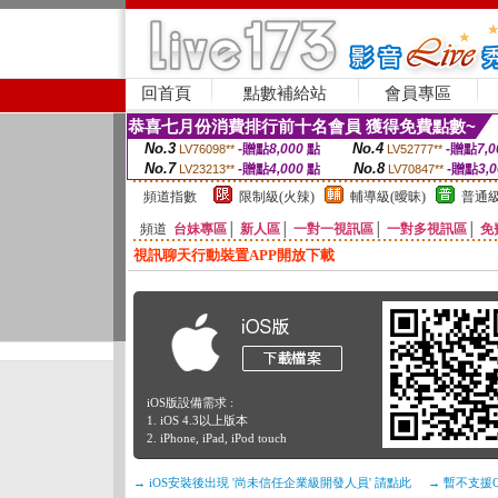
回首頁
點數補給站
會員專區
恭喜七月份消費排行前十名會員 獲得免費點數~
No.3
No.4
-贈點
8,000
點
-贈點
7,0
LV76098**
LV52777**
No.7
No.8
-贈點
4,000
點
-贈點
3,
LV23213**
LV70847**
頻道指數
限制級(火辣)
輔導級(曖昧)
普通級
頻道
台妹專區
│
新人區
│
一對一視訊區
│
一對多視訊區
│
免
視訊聊天行動裝置APP開放下載
iOS版設備需求 :
1. iOS 4.3以上版本
2. iPhone, iPad, iPod touch
→ iOS安裝後出現 '尚未信任企業級開發人員' 請點此
→ 暫不支援