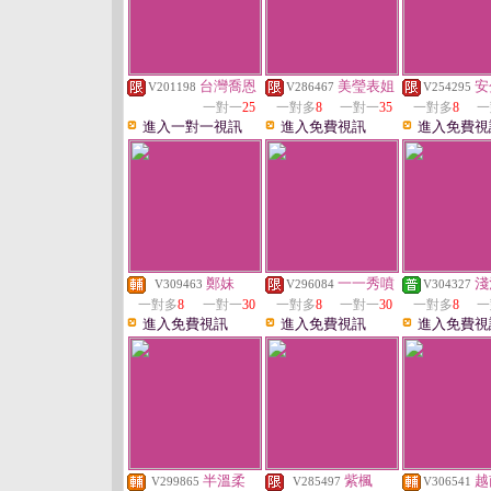
台灣喬恩
美瑩表姐
安
V201198
V286467
V254295
一對一
25
一對多
8
一對一
35
一對多
8
一
進入一對一視訊
進入免費視訊
進入免費視
鄭妹
一一秀噴
淺
V309463
V296084
V304327
一對多
8
一對一
30
一對多
8
一對一
30
一對多
8
一
進入免費視訊
進入免費視訊
進入免費視
半溫柔
紫楓
越
V299865
V285497
V306541