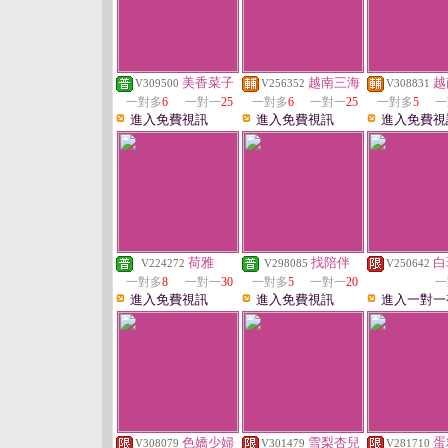
美香菜子
越南三海
越
V309500
V256352
V308831
一對多
6
一對一
25
一對多
6
一對一
25
一對多
5
一
進入免費視訊
進入免費視訊
進入免費視
荷雅
找陪伴
白
V224272
V298085
V250642
一對多
8
一對一
30
一對多
5
一對一
20
一
進入免費視訊
進入免費視訊
進入一對一
色嬌少婦
雪梨杏兒
蛋
V308079
V301479
V281710