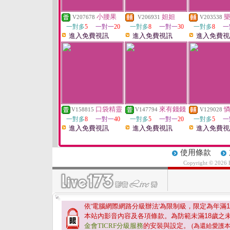
小腰果
妲妲
V207678
V206931
V203538
一對多
5
一對一
20
一對多
8
一對一
30
一對多
8
一
進入免費視訊
進入免費視訊
進入免費視
口袋精靈
來有錢錢
V158815
V147794
V129028
一對多
8
一對一
40
一對多
5
一對一
20
一對多
5
一
進入免費視訊
進入免費視訊
進入免費視
使用條款
Copyright © 2026
依'電腦網際網路分級辦法'為限制級，限定為年滿
1
本站內影音內容及各項條款。為防範未滿
18
歲之
金會TICRF分級服務
的安裝與設定。
(為還給愛護