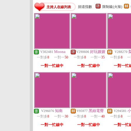
頻道指數
限制級(火辣)
主持人在線列表
Moona
好玩嫂嫂
V302481
V290606
V288270
一對多
8
一對一
50
一對多
8
一對一
35
一對多
8
一
一對一忙線中
一對一忙線中
一對一忙
知南
黑絲電臀
V296076
V95977
V294581
一對多
8
一對一
30
一對多
8
一對一
40
一對多
8
一
一對一忙線中
一對一忙線中
一對一忙