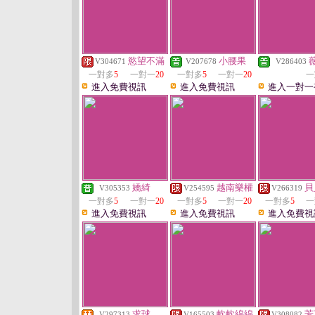
慾望不滿
小腰果
V304671
V207678
V286403
一對多
5
一對一
20
一對多
5
一對一
20
一
進入免費視訊
進入免費視訊
進入一對一
嬌綺
越南樂權
貝
V305353
V254595
V266319
一對多
5
一對一
20
一對多
5
一對一
20
一對多
5
一
進入免費視訊
進入免費視訊
進入免費視
求球
軟軟綿綿
芳
V297313
V165503
V308082